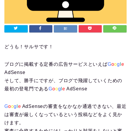
どうも！サルサです！
ブログに掲載する定番の広告サービスといえば
G
o
o
g
l
e
AdSense
そして、勝手にですが、ブログで飛躍していくための
最初の登竜門である
G
o
o
g
l
e
AdSense
G
o
o
g
l
e
AdSenseの審査をなかなか通過できない、最近
は審査が厳しくなっているという投稿などをよく見か
けます。
審査に合格するためにはしっかりと対策をしないと審