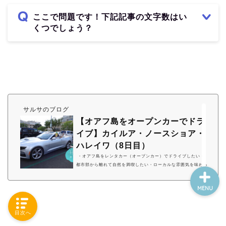
ここで問題です！下記記事の文字数はい
くつでしょう？
旅行（海外）
サルサのブログ
便利くん 役立さん
【オアフ島をオープンカーでドラ
イブ】カイルア・ノースショア・
ハレイワ（8日目）
・オアフ島をレンタカー（オープンカー）でドライブしたい・
都市部から離れて自然を満喫したい・ローカルな雰囲気を味わっ
てみたい ０９：００ レンタカーを借りに行く１０：３０ カ
イルアのBoots＆kimo'sでパンケーキを食べる１３：００ カイ
MENU
ルアビーチパーク１５：００ エフカイビーチパーク１６：０
０ ハレイワ マツモトシェイブアイス、Snoopy's surf shop
１7：３０ 千房（お好み焼き）１９：００ ドンキホーテ（お
目次へ
土産購入） オープンカーでオアフ島をドライブ 総移動距離は１
０４…