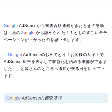
G
o
o
g
l
e
AdSenseから審査合格通知がきたときの感動
は、あの
G
o
o
g
l
e
から認められた！！とものすごいモチ
ベーションが上がったのを思い出します。
「
G
o
o
g
l
e
AdSenseのおめでとう！お客様のサイトで、
AdSense 広告を表示して収益化を始める準備ができま
した。」と皆さんのところへ通知が来る日を祈ってい
ます。
G
o
o
g
l
e
AdSenseの審査基準