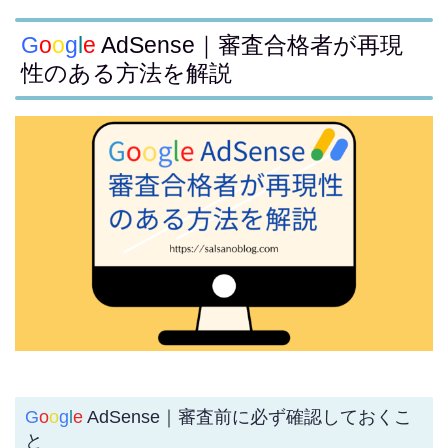
G
o
o
g
l
e
AdSense｜審査合格者が再現
性のある方法を解説
G
o
o
g
l
e
AdSense｜審査前に必ず確認しておくこ
と