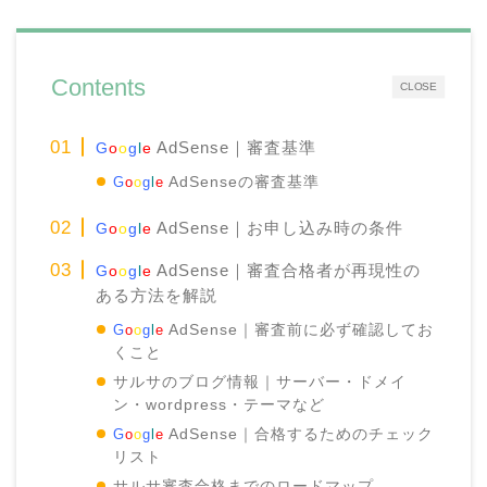
Contents
CLOSE
AdSense｜審査基準
G
o
o
g
l
e
G
o
o
g
l
e
AdSenseの審査基準
AdSense｜お申し込み時の条件
G
o
o
g
l
e
AdSense｜審査合格者が再現性の
G
o
o
g
l
e
ある方法を解説
G
o
o
g
l
e
AdSense｜審査前に必ず確認してお
くこと
サルサのブログ情報｜サーバー・ドメイ
ン・wordpress・テーマなど
G
o
o
g
l
e
AdSense｜合格するためのチェック
リスト
サルサ審査合格までのロードマップ