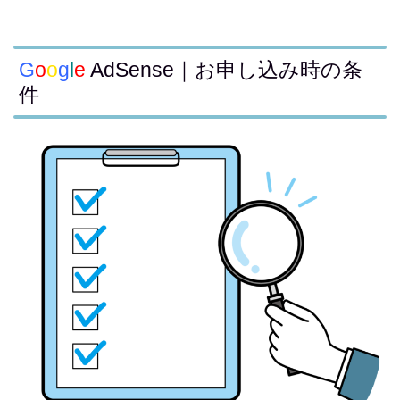
G
o
o
g
l
e
AdSense｜お申し込み時の条
件