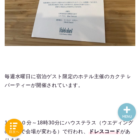
旅行（海外）
便利くん 役立さん
毎週水曜日に宿泊ゲスト限定のホテル主催のカクテル
パーティーが開催されています。
MENU
17時３０分～18時30分にハウステラス（ウエディング
の関係で会場が変わる）で行われ、
ドレスコード
があ
目次へ